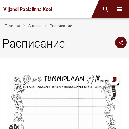
Viljandi Paalalinna Kool
Поиск
Откр
Строка
Главная
Studies
Расписание
навигации
Расписание
Открыт