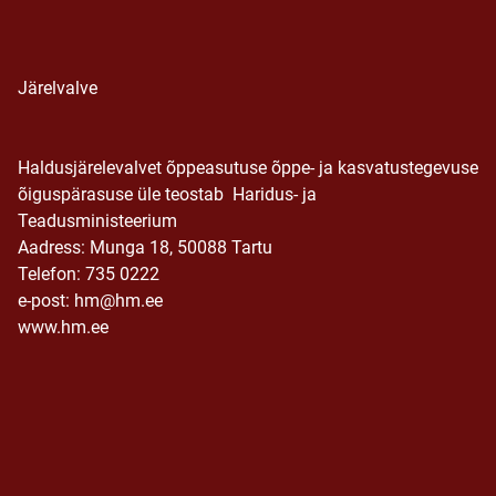
Järelvalve
Haldusjärelevalvet õppeasutuse õppe- ja kasvatustegevuse
õiguspärasuse üle teostab Haridus- ja
Teadusministeerium
Aadress: Munga 18, 50088 Tartu
Telefon: 735 0222
e-post: hm@hm.ee
www.hm.ee