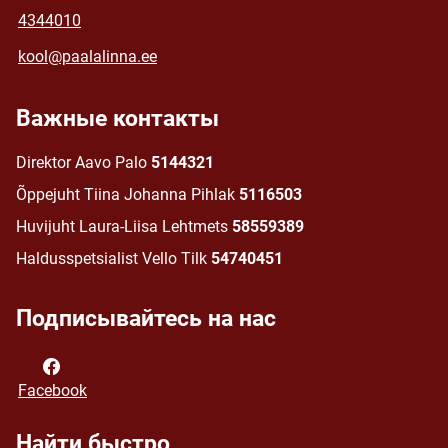
4344010
kool@paalalinna.ee
Важные контакты
Direktor Aavo Palo
5144321
Õppejuht Tiina Johanna Pihlak
5116503
Huvijuht Laura-Liisa Lehtmets
58559389
Haldusspetsialist Vello Tilk
54740451
Подписывайтесь на нас
Facebook
Найти быстро