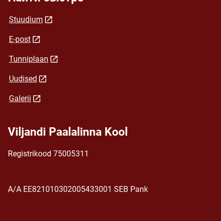
Stuudium
E-post
Tunniplaan
Uudised
Galerii
Viljandi Paalalinna Kool
Registrikood 75005311
A/A EE821010302005433001 SEB Pank