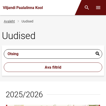
Viljandi Paalalinna Kool
Otsing
Menüü
Jälglink
Avaleht
Uudised
Uudised
Otsing
Ava filtrid
2025/2026