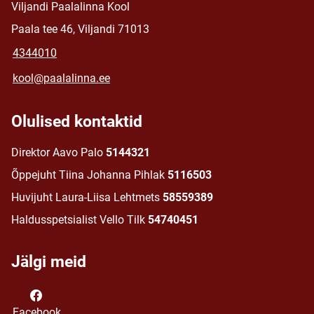
Viljandi Paalalinna Kool
Paala tee 46, Viljandi 71013
4344010
kool@paalalinna.ee
Olulised kontaktid
Direktor Aavo Palo
5144321
Õppejuht Tiina Johanna Pihlak
5116503
Huvijuht Laura-Liisa Lehtmets
58559389
Haldusspetsialist Vello Tilk
54740451
Jälgi meid
Facebook