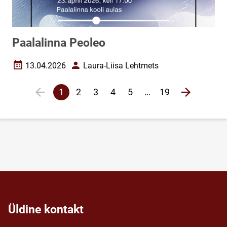
Paalalinna Peoleo
13.04.2026
Laura-Liisa Lehtmets
Loomise kuupäev
Autor
Lehekülgjaotus
1
2
3
4
5
…
19
Eelmine lehekülg
page
Järgmine 
Praegune
Veebileht
Veebileht
Veebileht
Veebileht
lehekülg
Üldine kontakt