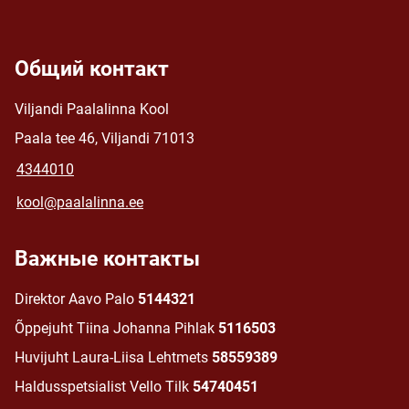
Общий контакт
Viljandi Paalalinna Kool
Paala tee 46, Viljandi 71013
4344010
kool@paalalinna.ee
Важные контакты
Direktor Aavo Palo
5144321
Õppejuht Tiina Johanna Pihlak
5116503
Huvijuht Laura-Liisa Lehtmets
58559389
Haldusspetsialist Vello Tilk
54740451