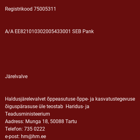
Registrikood 75005311
A/A EE821010302005433001 SEB Pank
Järelvalve
Haldusjärelevalvet õppeasutuse õppe- ja kasvatustegevuse
õiguspärasuse üle teostab Haridus- ja
Teadusministeerium
Aadress: Munga 18, 50088 Tartu
Telefon: 735 0222
e-post: hm@hm.ee