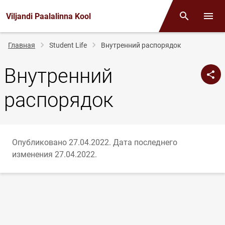
Viljandi Paalalinna Kool
Поиск
Откр
Строка
Главная
Student Life
Внутренний распорядок
навигации
Внутренний
распорядок
Опубликовано 27.04.2022.
Дата последнего
изменения 27.04.2022.