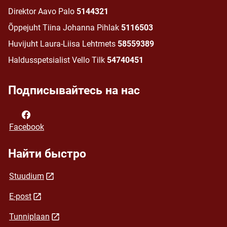
Direktor Aavo Palo
5144321
Õppejuht Tiina Johanna Pihlak
5116503
Huvijuht Laura-Liisa Lehtmets
58559389
Haldusspetsialist Vello Tilk
54740451
Подписывайтесь на нас
Facebook
Найти быстро
Stuudium
E-post
Tunniplaan