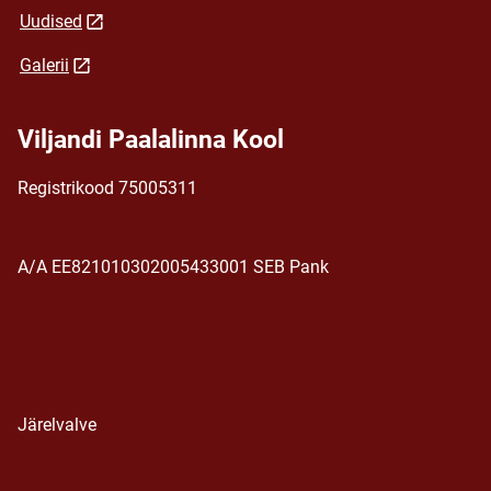
Uudised
Galerii
Viljandi Paalalinna Kool
Registrikood 75005311
A/A EE821010302005433001 SEB Pank
Järelvalve