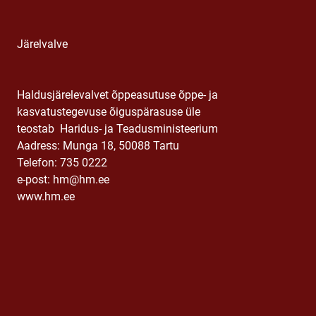
Järelvalve
Haldusjärelevalvet õppeasutuse õppe- ja
kasvatustegevuse õiguspärasuse üle
teostab Haridus- ja Teadusministeerium
Aadress: Munga 18, 50088 Tartu
Telefon: 735 0222
e-post: hm@hm.ee
www.hm.ee