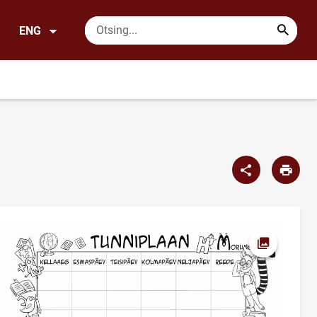
ENG
Open pictu