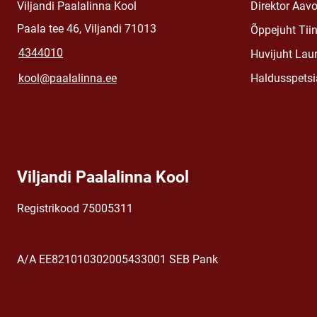
Viljandi Paalalinna Kool
Direktor Aav
Paala tee 46, Viljandi 71013
Õppejuht Tii
4344010
Huvijuht Lau
kool@paalalinna.ee
Haldusspetsia
Viljandi Paalalinna Kool
Registrikood 75005311
A/A EE821010302005433001 SEB Pank