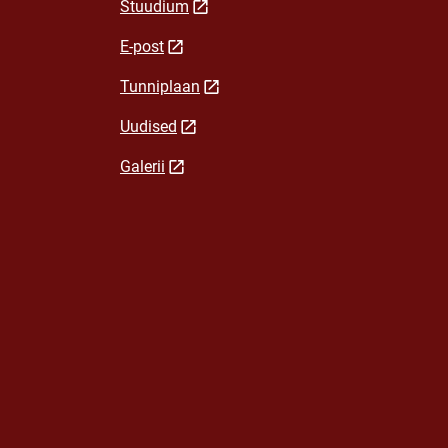
Stuudium
E-post
Tunniplaan
Uudised
Galerii