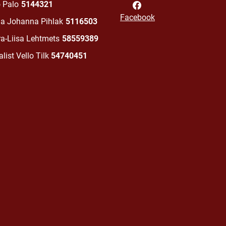
o Palo
5144321
Facebook
na Johanna Pihlak
5116503
ra-Liisa Lehtmets
58559389
list Vello Tilk
54740451