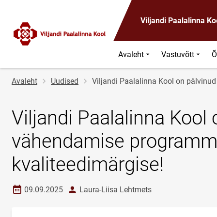
Viljandi Paalalinna Ko
Avaleht
Vastuvõtt
Õ
Jälglink
Avaleht
Uudised
Viljandi Paalalinna Kool on pälvin
Viljandi Paalalinna Kool
vähendamise programmi
kvaliteedimärgise!
Loomise kuupäev
autor
09.09.2025
Laura-Liisa Lehtmets