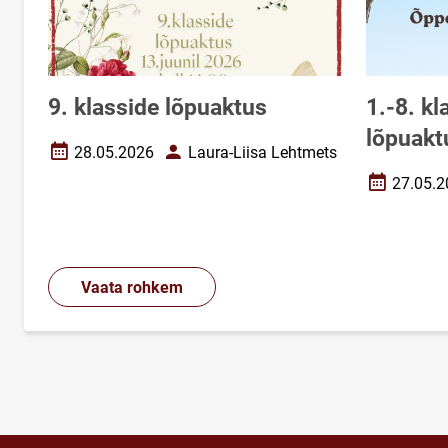
9. klasside lõpuaktus
1.-8. k
lõpuakt
28.05.2026
Laura-Liisa Lehtmets
Loomise kuupäev
Autor
27.05.2
Loomise k
Vaata rohkem