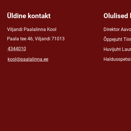
Üldine kontakt
Olulised 
Viljandi Paalalinna Kool
Direktor Aav
Paala tee 46, Viljandi 71013
Õppejuht Tii
4344010
Huvijuht Lau
kool@paalalinna.ee
Haldusspetsia