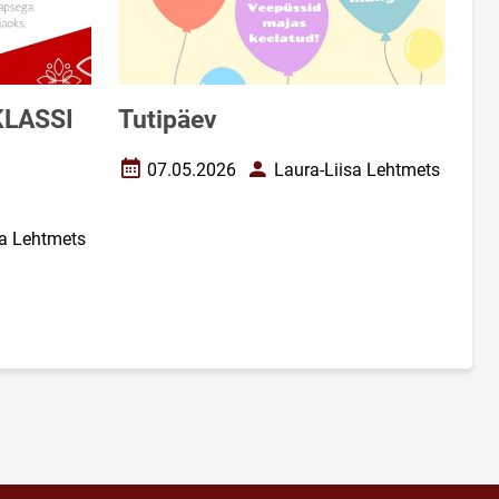
KLASSI
Tutipäev
07.05.2026
Laura-Liisa Lehtmets
Loomise kuupäev
Autor
sa Lehtmets