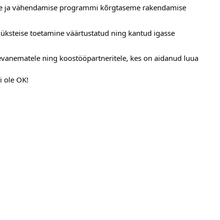
ise ja vähendamise programmi kõrgtaseme rakendamise 
 üksteise toetamine väärtustatud ning kantud igasse 
evanematele ning koostööpartneritele, kes on aidanud luua 
i ole OK!