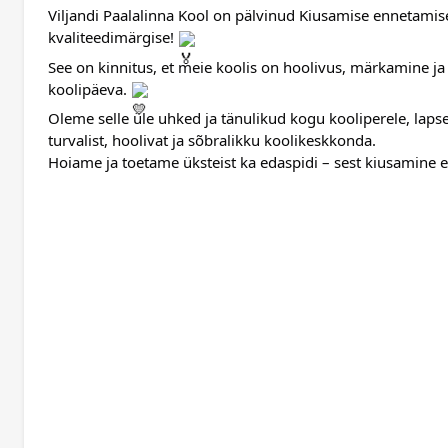
Viljandi Paalalinna Kool on pälvinud Kiusamise ennetam
kvaliteedimärgise! 
See on kinnitus, et meie koolis on hoolivus, märkamine ja
koolipäeva. 
Oleme selle üle uhked ja tänulikud kogu kooliperele, laps
turvalist, hoolivat ja sõbralikku koolikeskkonda.
Hoiame ja toetame üksteist ka edaspidi – sest kiusamine e