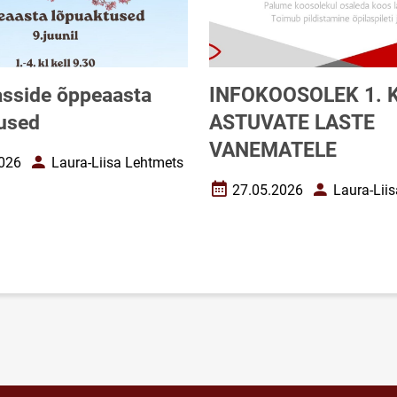
lasside õppeaasta
INFOKOOSOLEK 1. 
used
ASTUVATE LASTE
VANEMATELE
026
Laura-Liisa Lehtmets
uupäev
Autor
27.05.2026
Laura-Lii
Loomise kuupäev
Autor