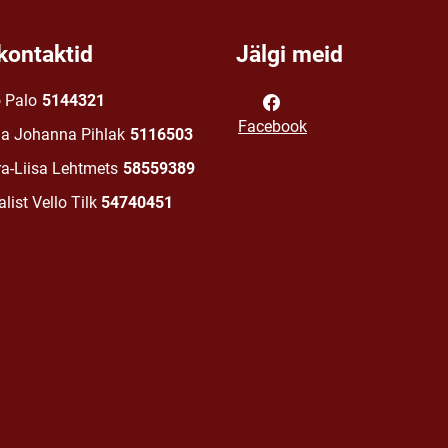
kontaktid
Jälgi meid
o Palo
5144321
Facebook
na Johanna Pihlak
5116503
ra-Liisa Lehtmets
58559389
list Vello Tilk
54740451