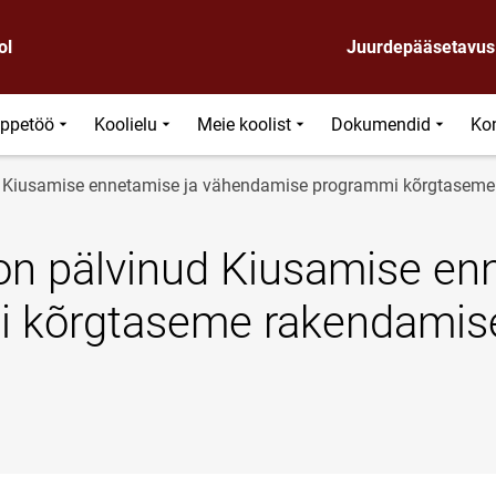
ol
Juurdepääsetavus
ppetöö
Koolielu
Meie koolist
Dokumendid
Ko
ud Kiusamise ennetamise ja vähendamise programmi kõrgtaseme
 on pälvinud Kiusamise en
 kõrgtaseme rakendamis