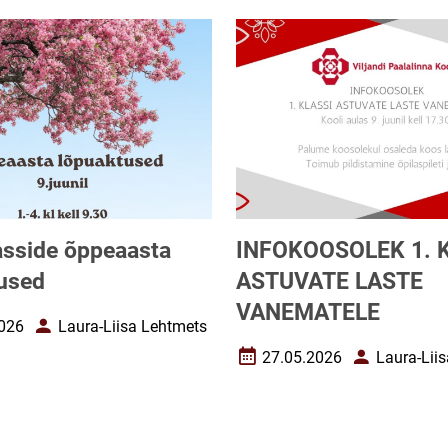
lasside õppeaasta
INFOKOOSOLEK 1. 
used
ASTUVATE LASTE
VANEMATELE
026
Laura-Liisa Lehtmets
uupäev
Autor
27.05.2026
Laura-Lii
Loomise kuupäev
Autor