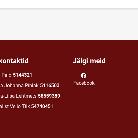
kontaktid
Jälgi meid
o Palo
5144321
Facebook
na Johanna Pihlak
5116503
ra-Liisa Lehtmets
58559389
list Vello Tilk
54740451