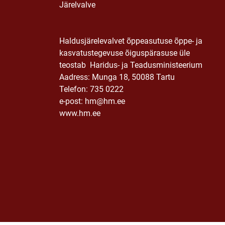
Järelvalve
Haldusjärelevalvet õppeasutuse õppe- ja
kasvatustegevuse õiguspärasuse üle
teostab Haridus- ja Teadusministeerium
Aadress: Munga 18, 50088 Tartu
Telefon: 735 0222
e-post: hm@hm.ee
www.hm.ee