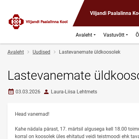
Viljandi Paalalinna Ko
Avaleht
Vastuvõtt
Õ
Jälglink
Avaleht
Uudised
Lastevanemate üldkoosolek
Lastevanemate üldkoos
Loomise kuupäev
autor
03.03.2026
Laura-Liisa Lehtmets
Head vanemad!
Kahe nädala pärast, 17. märtsil algusega kell 18.00 toim
korral on koosolek üles ehitatud veidi teistmoodi ehk t