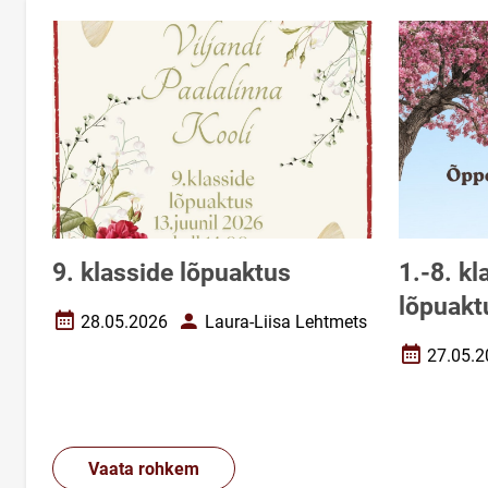
9. klasside lõpuaktus
1.-8. k
lõpuakt
28.05.2026
Laura-Liisa Lehtmets
Loomise kuupäev
Autor
27.05.2
Loomise k
Vaata rohkem