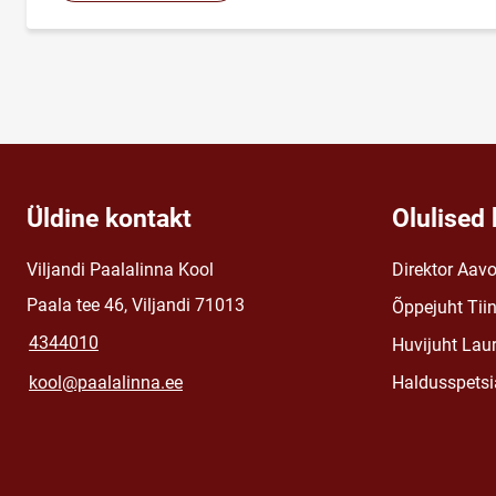
Üldine kontakt
Olulised 
Viljandi Paalalinna Kool
Direktor Aav
Paala tee 46, Viljandi 71013
Õppejuht Tii
4344010
Huvijuht Lau
kool@paalalinna.ee
Haldusspetsia