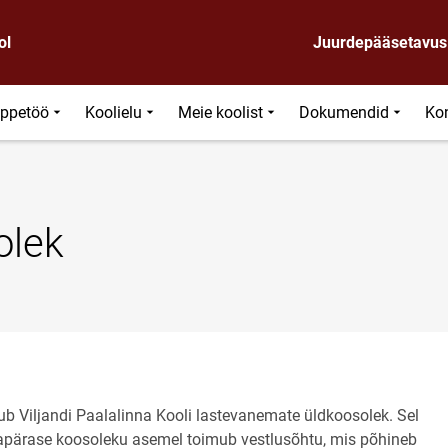
ol
Juurdepääsetavus
ppetöö
Koolielu
Meie koolist
Dokumendid
Ko
olek
ub Viljandi Paalalinna Kooli lastevanemate üldkoosolek. Sel 
avapärase koosoleku asemel toimub vestlusõhtu, mis põhineb 