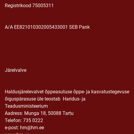
Registrikood 75005311
A/A EE821010302005433001 SEB Pank
Järelvalve
Haldusjärelevalvet õppeasutuse õppe- ja kasvatustegevuse
õiguspärasuse üle teostab Haridus- ja
Teadusministeerium
Aadress: Munga 18, 50088 Tartu
Telefon: 735 0222
e-post: hm@hm.ee