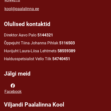
kool@paalalinna.ee
Olulised kontaktid
Direktor Aavo Palo
5144321
Õppejuht Tiina Johanna Pihlak
5116503
Huvijuht Laura-Liisa Lehtmets
58559389
Haldusspetsialist Vello Tilk
54740451
Jälgi meid
Facebook
Viljandi Paalalinna Kool