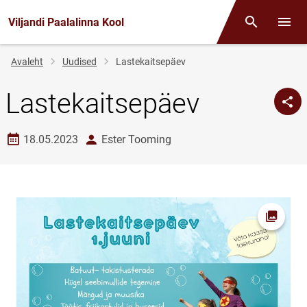
Viljandi Paalalinna Kool
Otsing
Menüü
Jälglink
Avaleht
Uudised
Lastekaitsepäev
Lastekaitsepäev
Loomise kuupäev
autor
18.05.2023
Ester Tooming
Ava fot