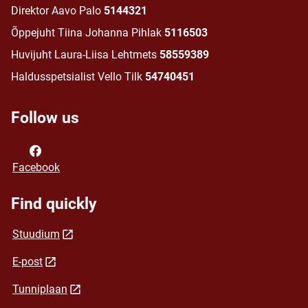
Direktor Aavo Palo
5144321
Õppejuht Tiina Johanna Pihlak
5116503
Huvijuht Laura-Liisa Lehtmets
58559389
Haldusspetsialist Vello Tilk
54740451
Follow us
Facebook
Find quickly
Stuudium
E-post
Tunniplaan