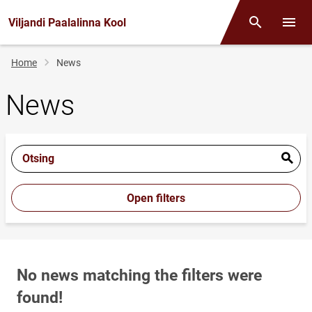
Viljandi Paalalinna Kool
Otsing
Open/
Breadcrumb
Home
News
News
Otsing
Open filters
No news matching the filters were
found!