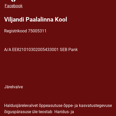
Facebook
Viljandi Paalalinna Kool
Registrikood 75005311
A/A EE821010302005433001 SEB Pank
Järelvalve
Haldusjärelevalvet õppeasutuse õppe- ja kasvatustegevuse
õiguspärasuse üle teostab Haridus- ja