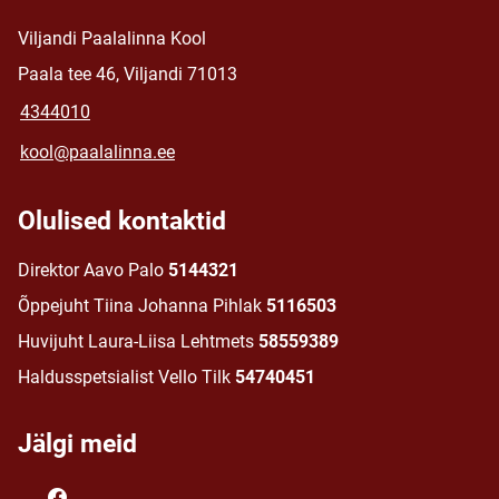
Viljandi Paalalinna Kool
Paala tee 46, Viljandi 71013
4344010
kool@paalalinna.ee
Olulised kontaktid
Direktor Aavo Palo
5144321
Õppejuht Tiina Johanna Pihlak
5116503
Huvijuht Laura-Liisa Lehtmets
58559389
Haldusspetsialist Vello Tilk
54740451
Jälgi meid