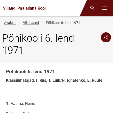
Viljandi Paalalinna Kool
Otsing
Menüü
Jälglink
Avaleht
Vilistlased
Põhikooli 6. lend 1971
Põhikooli 6. lend
1971
Põhikooli 6. lend 1971
Klassi
nimi
Klassijuhatajad: I. Riis, T. Luik/N. Ignatenko, E. Rüütel
Aasma, Heino