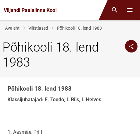
Viljandi Paalalinna Kool
Otsing
Menüü
Jälglink
Avaleht
Vilistlased
Põhikooli 18. lend 1983
Põhikooli 18. lend
1983
Põhikooli 18. lend 1983
Klassi
nimi
Klassijuhatajad: E. Toodo, I. Riis, I. Helves
Aasmäe, Priit