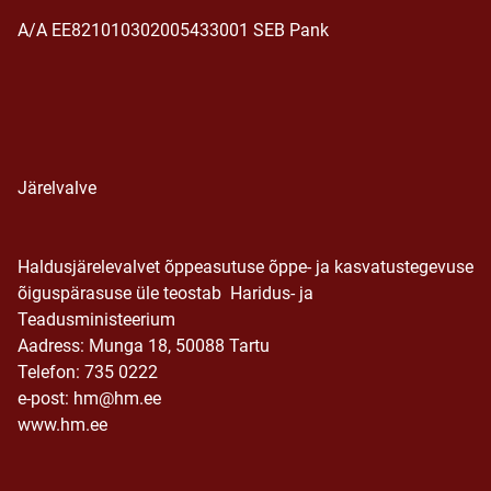
A/A EE821010302005433001 SEB Pank
Järelvalve
Haldusjärelevalvet õppeasutuse õppe- ja kasvatustegevuse
õiguspärasuse üle teostab Haridus- ja
Teadusministeerium
Aadress: Munga 18, 50088 Tartu
Telefon: 735 0222
e-post: hm@hm.ee
www.hm.ee