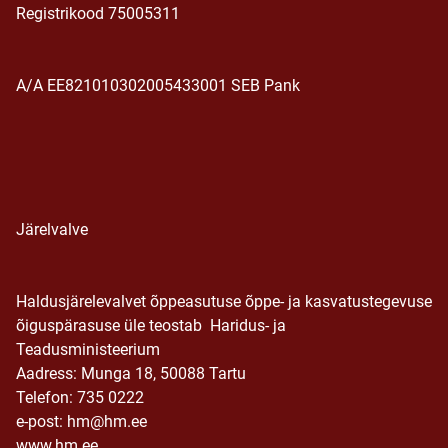
Registrikood 75005311
A/A EE821010302005433001 SEB Pank
Järelvalve
Haldusjärelevalvet õppeasutuse õppe- ja kasvatustegevuse
õiguspärasuse üle teostab Haridus- ja
Teadusministeerium
Aadress: Munga 18, 50088 Tartu
Telefon: 735 0222
e-post: hm@hm.ee
www.hm.ee