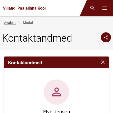
Viljandi Paalalinna Kool
Otsing
Menüü
Jälglink
Avaleht
Modal
Kontaktandmed
Kontaktandmed
Sulge 
Elve Jensen