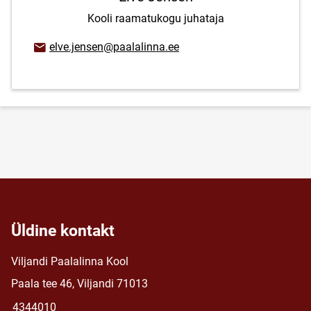
Kooli raamatukogu juhataja
E-posti aadress
elve.jensen@paalalinna.ee
Üldine kontakt
Viljandi Paalalinna Kool
Paala tee 46, Viljandi 71013
4344010