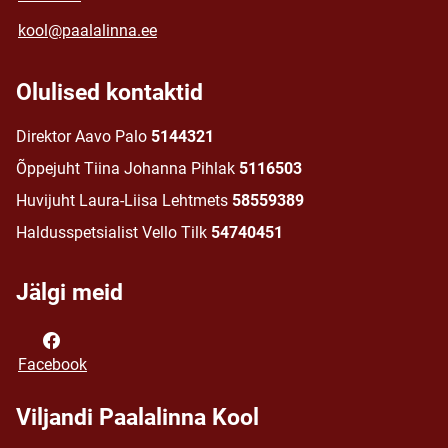
kool@paalalinna.ee
Olulised kontaktid
Direktor Aavo Palo
5144321
Õppejuht Tiina Johanna Pihlak
5116503
Huvijuht Laura-Liisa Lehtmets
58559389
Haldusspetsialist Vello Tilk
54740451
Jälgi meid
Facebook
Viljandi Paalalinna Kool