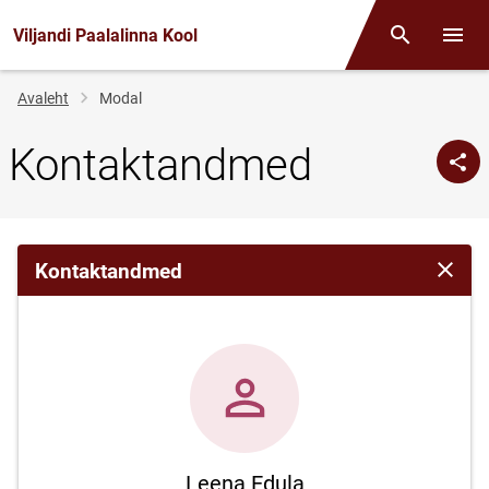
Viljandi Paalalinna Kool
Otsing
Menüü
Jälglink
Avaleht
Modal
Kontaktandmed
Kontaktandmed
Sulge 
Leena Edula