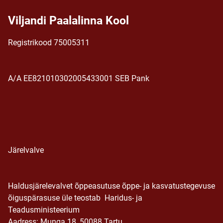
Viljandi Paalalinna Kool
Registrikood 75005311
A/A EE821010302005433001 SEB Pank
Järelvalve
Haldusjärelevalvet õppeasutuse õppe- ja kasvatustegevuse
õiguspärasuse üle teostab Haridus- ja
Teadusministeerium
Aadress: Munga 18, 50088 Tartu