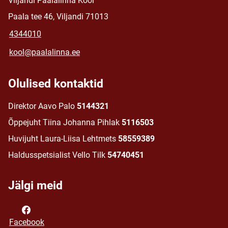
Viljandi Paalalinna Kool
Paala tee 46, Viljandi 71013
4344010
kool@paalalinna.ee
Olulised kontaktid
Direktor Aavo Palo
5144321
Õppejuht Tiina Johanna Pihlak
5116503
Huvijuht Laura-Liisa Lehtmets
58559389
Haldusspetsialist Vello Tilk
54740451
Jälgi meid
Facebook