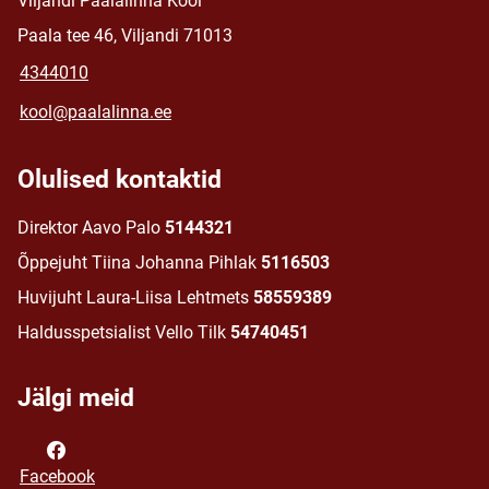
Viljandi Paalalinna Kool
Paala tee 46, Viljandi 71013
4344010
kool@paalalinna.ee
Olulised kontaktid
Direktor Aavo Palo
5144321
Õppejuht Tiina Johanna Pihlak
5116503
Huvijuht Laura-Liisa Lehtmets
58559389
Haldusspetsialist Vello Tilk
54740451
Jälgi meid
Facebook