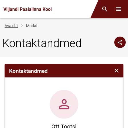
Viljandi Paalalinna Kool
Otsing
Menüü
Jälglink
Avaleht
Modal
Kontaktandmed
Kontaktandmed
Sulge 
Ott Tootsi