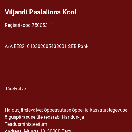
Viljandi Paalalinna Kool
Registrikood 75005311
A/A EE821010302005433001 SEB Pank
Järelvalve
Haldusjärelevalvet õppeasutuse õppe- ja kasvatustegevuse
õiguspärasuse üle teostab Haridus- ja
Teadusministeerium
Aadress: Munga 18, 50088 Tartu