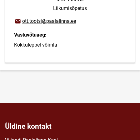
Liikumisõpetus
E-posti aadress
ott.tootsi@paalalinna.ee
Vastuvõtuaeg:
Kokkuleppel võimla
Üldine kontakt