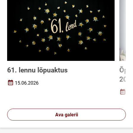
61. lennu lõpuaktus
Õpet
202
15.06.2026
Loomise kuupäev
15
Loomi
Ava galerii