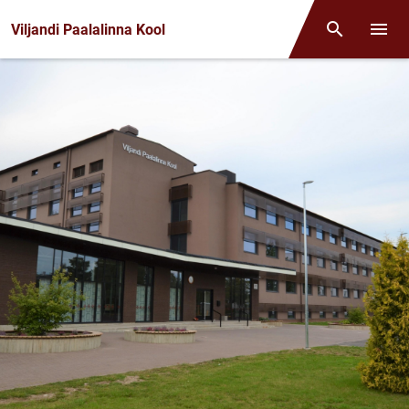
Front page
Viljandi Paalalinna Kool
Otsing
Menüü