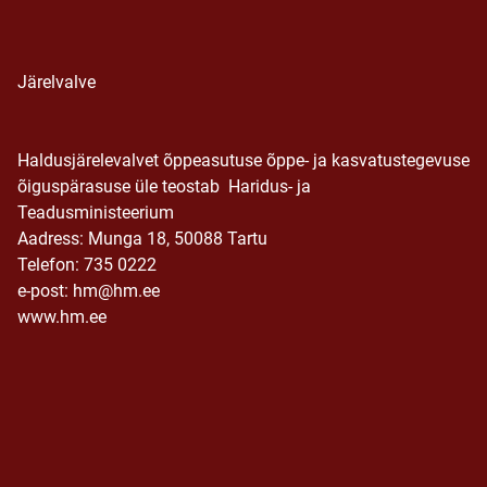
Järelvalve
Haldusjärelevalvet õppeasutuse õppe- ja kasvatustegevuse
õiguspärasuse üle teostab Haridus- ja
Teadusministeerium
Aadress: Munga 18, 50088 Tartu
Telefon: 735 0222
e-post: hm@hm.ee
www.hm.ee