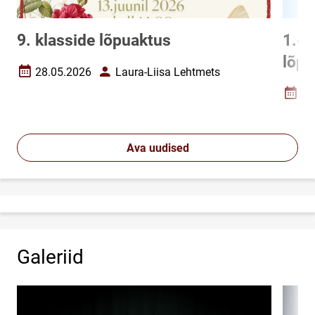
9. klasside lõpuaktus
1.-8
lõp
28.05.2026
Laura-Liisa Lehtmets
Loomise kuupäev
Autor
27
Loomi
Ava uudised
Galeriid