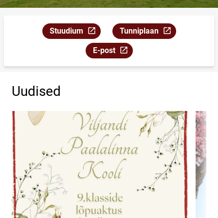
Stuudium
Tunniplaan
Link avaneb uuel leheküljel
Link avaneb uuel leheküljel
E-post
Link avaneb uuel leheküljel
Uudised